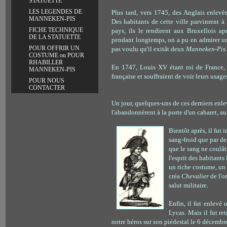
STATUETTE
LES LEGENDES DE
Plus tard, vers 1745, des Anglais enlev
MANNEKEN-PIS
Des habitants de cette ville parvinrent à
FICHE TECHNIQUE
pays, ils le rendirent aux Bruxellois ap
DE LA STATUETTE
pendant longtemps, on a pu en admirer une
POUR OFFRIR UN
pas voulu qu'il exitât deux
Manneken-Pis
COSTUME ou POUR
RHABILLER
En 1747, Louis XV étant roi de France, 
MANNEKEN-PIS
française et souffraient de voir leurs usages
POUR NOUS
CONTACTER
Un jour, quelques-uns de ces derniers en
l'abandonnèrent à la porte d'un cabaret, au 
Bientôt après, il fut 
sang-froid que par deu
que le sang ne coulât
l'esprit des habitants
un riche costume, un 
créa
Chevalier
de l'o
salut militaire.
Enfin, il fut enlevé
Lycas. Mais il fut r
notre héros sur son piédestal le 6 décemb