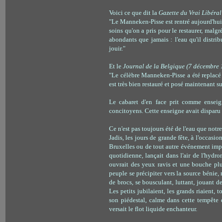
Voici ce que dit la
Gazette
du Vrai Libéra
"Le Manneken-Pisse est rentré aujourd'hui
soins qu'on a pris pour le restaurer, malg
abondants que jamais : l'eau qu'il distri
jouir."
Et le
Journal de la Belgique (7 décembre 
"Le célèbre Manneken-Pisse a été replacé 
est très bien restauré et posé maintenant su
Le cabaret d'en face prit comme ensei
concitoyens. Cette enseigne avait disparu d
Ce n'est pas toujours été de l'eau que notre
Jadis, les jours de grande fête, à l'occasion
Bruxelles ou de tout autre événement im
quotidienne, lançait dans l'air de l'hydr
ouvr
ait des yeux ravis et une bouche plus
peuple se précipiter vers la source bénie, 
de brocs, se bousculant, luttant, jouant d
Les petits jubilaient, les grands riaient, 
son piédestal, calme dans cette tempête
versait le flot liquide enchanteur.