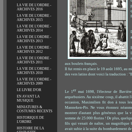
LA VIE DE L'ORDRE -
ARCHIVES 2016
LA VIE DE L'ORDRE -
ARCHIVES 2015
LA VIE DE L'ORDRE -
ARCHIVES 2014
a
LA VIE DE L'ORDRE -
ARCHIVES 2013
LA VIE DE L'ORDRE -
ARCHIVES 2012
LA VIE DE L'ORDRE -
ARCHIVES 2011
aux boulets français.
Il fut remis en place le 19 août 1695, au mi
LA VIE DE L'ORDRE -
ARCHIVES 2010
des vers latins dont voici la traduction : 
LA VIE DE L'ORDRE -
ARCHIVES 2009
er
LE LIVRE D'OR
Le 1
mai 1698, l'électeur de Bavière
EN AVANT LA
arquebusiers. Au sixième coup, il abattit l
MUSIQUE
occasion, Maximilien fit don à tous le
MINIATURES &
Manneken-Pis. Ne
vous étonnez néanmoi
COSTUMES RECENTS
montrer d'autant plus généreux que la vil
HISTORIQUE DE
somme de 25.000 florins ! De plus, quelqu
L'ORDRE
fils qui venait de naître, un magnifique 
HISTOIRE DE LA
avait subie à la suite du bombardement de