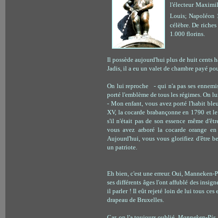
l'électeur Maximil
Louis; Napoléon 
célèbre.
De riches
1.000 florins.
Il possède aujourd'hui plus de huit cents ha
Jadis, il a eu un valet de chambre payé pour
On lui reproche - qui n'a pas ses ennemis
porté l'emblème de tous les régimes. On lui
- Mon enfant, vous avez porté l'habit ble
XV, la cocarde brabançonne en 1790 et le
s'il n'était pas de son essence même d'êt
vous avez arboré la cocarde orange en
Aujourd'hui, vous vous glorifiez d'être b
un patriote.
Eh bien, c'est une erreur. Oui, Manneken-Pi
ses différents âges l'ont affublé des insig
il parler ! Il eût rejeté loin de lui tous ces
drapeau de Bruxelles.
Car, on l'a toujours oublié,
Manneken-Pis