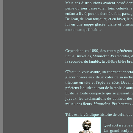
Mais ces distributions avaient cessé de
peine du jour passé -bien loin, celui-là,
enfant a livré, pour la dernière fois, passa
De l'eau, de l'eau toujours; et en hiver, le
lui en une nappe glacée, claire et ornem
monument qu'il habite.
Cependant, en 1890, des cœurs généreux on
lieu à Bruxelles,
Manneken-Pis
modifia, d
la seconde, du lambic, la célèbre bière bru
C'était, je vous assure, un charmant specta
glaces posées aux deux côtés de sa niche
tricorne en tête et l'épée au côté. Devan
précieux liquide; autour de la table, d'autr
Et de la foule compacte qui se pressait r
joyeux, les exclamations de bonheur des 
milieu des fleurs,
Manneken-Pis,
heureux 
Telle est la véridique histoire de celui q
Quel sort a été le s
Un grand sculpteu