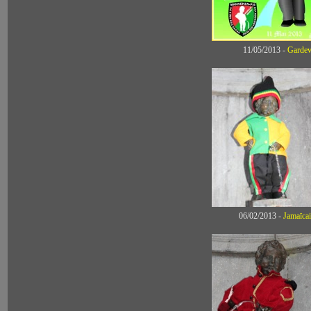
11/05/2013 -
Gar
06/02/2013 -
Jamaï