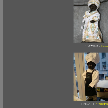
16/12/2011 -
Kaz
11/11/2011 -
Opération