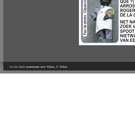
Un site facile
maintenant avec Wikeo, © Wikeo